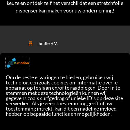
keuze en ontdek zelf het verschil dat een stretchfolie
dispenser kan maken voor uw onderneming!
Sm!le B.V.
Florijnstraat 7
4879 AH Etten-Leur - NL
+31 76 2011483
Om de beste ervaringen te bieden, gebruiken wij
smile@xtemotion.com
technologieën zoals cookies om informatie over je
apparaat op te slaan en/of te raadplegen. Door in te
Privacy
stemmen met deze technologieën kunnen wij
gegevens zoals surfgedrag of unieke ID's op deze site
verwerken. Als je geen toestemming geeft of uw
toestemming intrekt, kan dit een nadelige invloed
hebben op bepaalde functies en mogelijkheden.