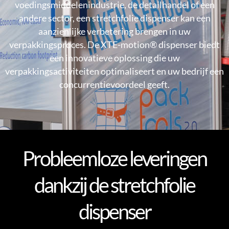
voedingsmiddelenindustrie, de detailhandel of een
andere sector, een stretchfolie dispenser kan een
aanzienlijke verbetering brengen in uw
verpakkingsproces. De XTE-motion® dispenser biedt
een innovatieve oplossing die uw
verpakkingsactiviteiten optimaliseert en uw bedrijf een
concurrentievoordeel geeft.
Probleemloze leveringen
dankzij de stretchfolie
dispenser